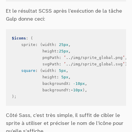
Et le résultat SCSS après l’exécution de la tâche
Gulp donne ceci:
$icons
:
(
sprite
:
(
width
:
25px
,
height
:
25px
,
pngPath
:
’
../
img
/
sprite_global
.
png
’
,
svgPath
:
’
../
img
/
sprite_global
.
svg
’
)
,
square
:
(
width
:
5px
,
height
:
5px
,
backgroundX
:
-10px
,
backgroundY
:-
10px
)
,
);
Côté Sass, c’est très simple, il suffit de cibler le
sprite à utiliser et préciser le nom de l’icône pour
qu’elle s’affiche.