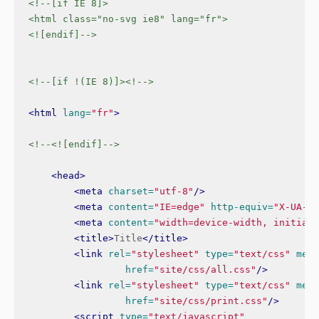
<!--[if IE 8]>

<html class="no-svg ie8" lang="fr">

<![endif]-->
<!--[if !(IE 8)]><!-->
<html
lang=
"fr"
>
<!--<![endif]-->
<head>
<meta
charset=
"utf-8"
/>
<meta
content=
"IE=edge"
http-equiv=
"X-UA-Co
<meta
content=
"width=device-width, initial-
<title>
Title
</title>
<link
rel=
"stylesheet"
type=
"text/css"
medi
href=
"site/css/all.css"
/>
<link
rel=
"stylesheet"
type=
"text/css"
medi
href=
"site/css/print.css"
/>
<script 
type=
"text/javascript"