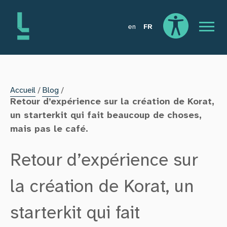
Aller au contenu
Aller au pied de page
en
FR
Menu p
Ouvrir les options
Accueil
Blog
Vous êtes ici
Retour d’expérience sur la création de Korat,
un starterkit qui fait beaucoup de choses,
mais pas le café.
Retour d’expérience sur
la création de Korat, un
starterkit qui fait