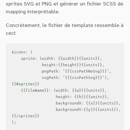
sprites SVG et PNG et générer un fichier SCSS de
mapping interprétable.
Concrètement, le fichier de template ressemble à
ceci:
$
icons
: (

sprite
: (
width
: {{
width
}}{{
units
}}, 

height
:{{
height
}}{{
units
}}, 

pngPath
: ’{{{
cssPathNoSvg
}}}’, 

svgPath
: ’{{{
cssPathSvg
}}}’),

{{
    {{
fileName
}}: (
width
: {{
w
}}{{
units
}}, 

height
: {{
h
}}{{
units
}}, 

backgroundX
: {{
x
}}{{
units
}}, 

backgroundY
:{{
y
}}{{
units
}}),

{{/
sprites
}}

);